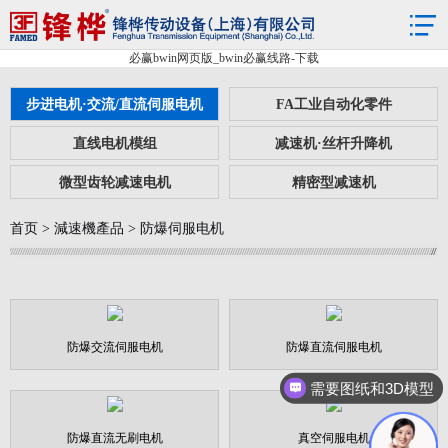
必赢bwin网页版_bwin必赢线路-下载
步进电机·交流/直流伺服电机
FA工业自动化零件
直线电机模组
减速机·丝杆升降机
微型齿轮减速电机
精密型减速机
首页 > 減速機產品 > 防爆伺服电机
防爆交流伺服电机
防爆直流伺服电机
需要图纸和3D模型
防爆直流无刷电机
真空伺服电机